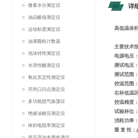
微量水分测定仪
详
油品酸值测定仪
高低温体
运动粘度测定仪
油液颗粒计数器
主要技术
泡沫特性测定仪
电源电压：A
水溶性酸测定仪
测试电压：
测试范围：1
氧化安定性测定仪
控温范围：
开闭口闪点测定仪
右杯低温区
多功能脱气振荡仪
控温精度：≤
试验杯位：
绝缘油耐压测定仪
消耗功率：
体积电阻率测定仪
重 复 性：ρ
变压器油专用色谱仪