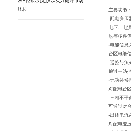
液相锈蚀测定仪以实力提升市场
地位
主要功能
-配电变压
电压、电
热等多种
-电能信息
台区电能
-遥控与负
通过主站
-无功补偿
对配电台
-三相不平
可通过对
-出线电流
对配电变