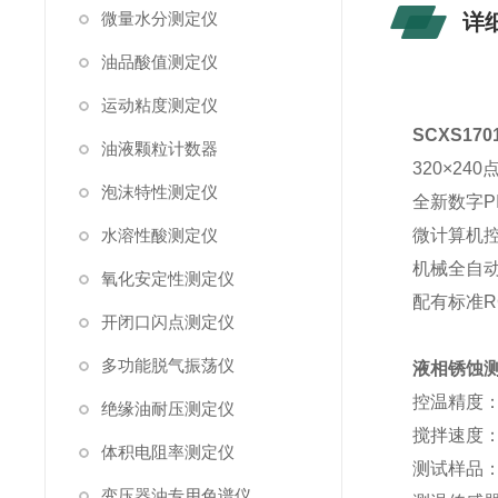
微量水分测定仪
详
油品酸值测定仪
运动粘度测定仪
SCXS1
油液颗粒计数器
320×2
泡沫特性测定仪
全新数字P
水溶性酸测定仪
微计算机
机械全自
氧化安定性测定仪
配有标准R
开闭口闪点测定仪
多功能脱气振荡仪
液相锈蚀
控温精度：±
绝缘油耐压测定仪
搅拌速度：1
体积电阻率测定仪
测试样品
变压器油专用色谱仪