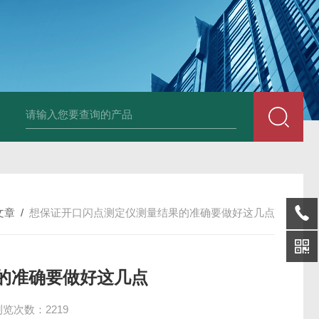
张力测定仪样品杯玻璃杯
酸值测定仪中和液萃取液
微水仪电解液
S
文章
/
想保证开口闪点测定仪测量结果的准确要做好这几点
的准确要做好这几点
浏览次数：2219