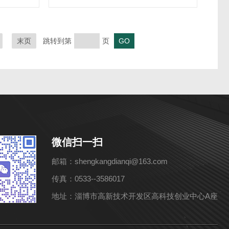
末页
跳转到第
页
微信扫一扫
邮箱：shengkangdianqi@163.com
传真：0533--3586017
地址：淄博市高新技术开发区高科技创业中心A座