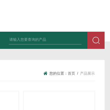
张力测定仪样品杯玻璃杯
酸值测定仪中和液萃取液
微水仪电解液
S
您的位置：
首页
/
产品展示