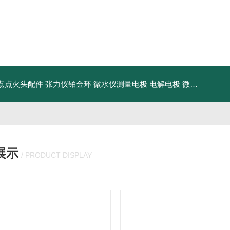
点点火头配件
张力仪铂金环
微水仪测量电极 电解电极
微水仪干燥管
展示
/ PRODUCT DISPLAY