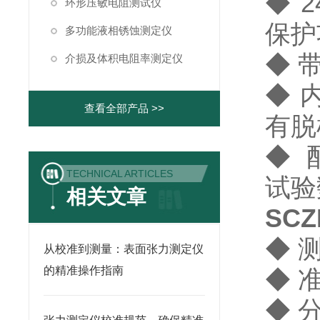
◆
2
环形压敏电阻测试仪
保护
多功能液相锈蚀测定仪
◆
带
介损及体积电阻率测定仪
◆
内
查看全部产品 >>
有脱
◆
配
TECHNICAL ARTICLES
试验
相关文章
SCZ
◆
测
从校准到测量：表面张力测定仪
的精准操作指南
◆
准
◆
分