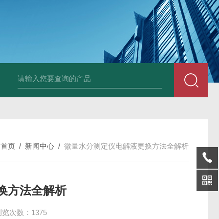
张力测定仪样品杯玻璃杯
酸值测定仪中和液萃取液
微水仪电解液
S
：
首页
/
新闻中心
/
微量水分测定仪电解液更换方法全解析
换方法全解析
浏览次数：1375