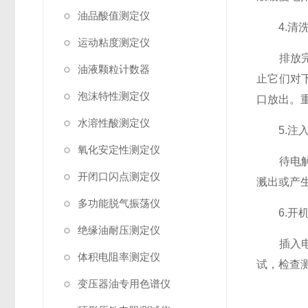
油品酸值测定仪
4.清洗
运动粘度测定仪
排放完旧
油液颗粒计数器
止它们对
泡沫特性测定仪
口放出。
水溶性酸测定仪
5.注入
氧化安定性测定仪
待电解池
开闭口闪点测定仪
溅出或产
多功能脱气振荡仪
6.开机
绝缘油耐压测定仪
插入电源
体积电阻率测定仪
试，检查
变压器油专用色谱仪