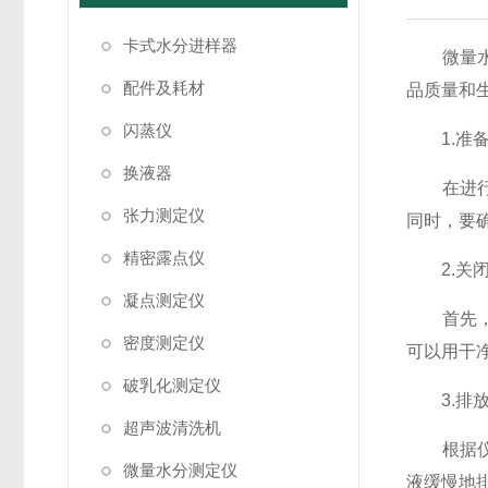
卡式水分进样器
微量水分
配件及耗材
品质量和
闪蒸仪
1.准备
换液器
在进行电
张力测定仪
同时，要
精密露点仪
2.关闭
凝点测定仪
首先，
密度测定仪
可以用干
破乳化测定仪
3.排放
超声波清洗机
根据仪器
微量水分测定仪
液缓慢地