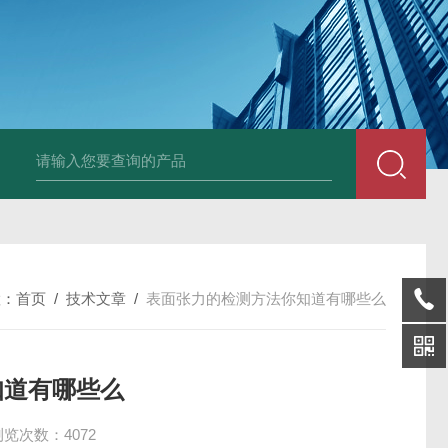
张力测定仪样品杯玻璃杯
酸值测定仪中和液萃取液
微水仪电解液
S
置：
首页
/
技术文章
/
表面张力的检测方法你知道有哪些么
知道有哪些么
浏览次数：4072