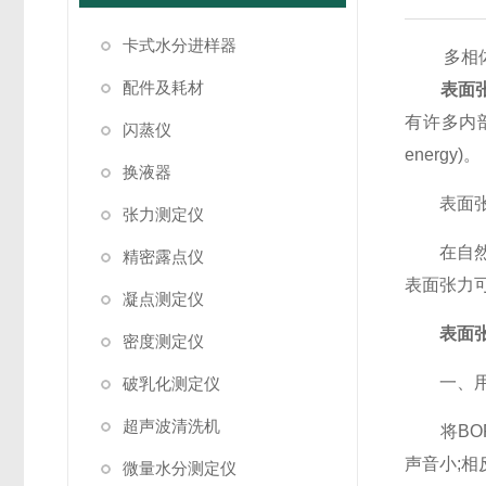
卡式水分进样器
多相体系中
配件及耗材
表面
有许多内
闪蒸仪
energy)。
换液器
表面张
张力测定仪
在自然界
精密露点仪
表面张力
凝点测定仪
表面
密度测定仪
一、用B
破乳化测定仪
超声波清洗机
将BOP
声音小;相
微量水分测定仪