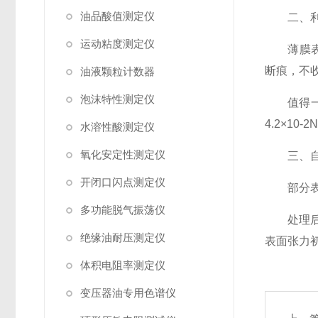
油品酸值测定仪
二、利用
运动粘度测定仪
薄膜表面张力
断痕，不
油液颗粒计数器
泡沫特性测定仪
值得一提的
4.2×10-
水溶性酸测定仪
氧化安定性测定仪
三、自行
开闭口闪点测定仪
部分表面
多功能脱气振荡仪
处理后的
绝缘油耐压测定仪
表面张力初期
体积电阻率测定仪
变压器油专用色谱仪