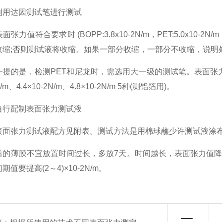
达因测试笔进行测试
值符合要求时 (BOPP:3.8x10-2N/m，PET:5.0x10-2N
收缩;否则测试液将收缩。如果一部分收缩，一部分不收缩，说明
是，检测PET和尼龙时，需选用大一级的测试笔。表面张力测试笔的常
2N/m、4.4×10-2N/m、4.8×10-2N/m 5种(测铝箔用)。
配制表面张力测试液
张力测试液配方见附表。测试方法是用棉球蘸少许测试液涂布
薄膜不宜放置时间过长，多放7天。时间越长，表面张力值降
值要提高(2～4)×10-2N/m。