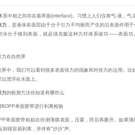
相之间存在着界面(interface)。习惯上人们仅将气-液，气-固界
张力
，是液体表面层由于分子引力不均衡而产生的沿表面作用于
部水分子移到表面，就必须克服这种力对体系做功——表面功。显
力在自然界
中，我们可以看到很多表面张力的现象和对张力的运用。比如，
可以漂浮在水面上。
张力
的检测方法你知道有哪些么
OPP单面胶带进行剥离检验
P单面胶带粘贴在待测薄膜表面，压紧，而后再撕开。如果薄
反则很容易剥离，并伴有"沙沙"声。