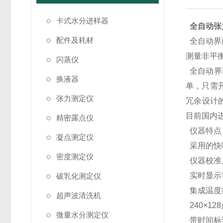
卡式水分进样器
全自动张
配件及耗材
​
全自动界
测量非平
闪蒸仪
全自动界
换液器
单，只需
张力测定仪
冗余设计
目前国内
精密露点仪
仪器特点
凝点测定仪
采用的快
密度测定仪
仪器校准
实时显示
破乳化测定仪
集成温度
超声波清洗机
240×1
微量水分测定仪
带时间标记