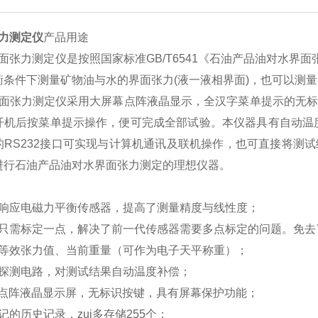
力测定仪
产品用途
面张力测定仪
是按照国家标准GB/T6541《石油产品油对水界
衡条件下测量矿物油与水的界面张力(液一液相界面)，也可以测量
面张力测定仪采用大屏幕点阵液晶显示，全汉字菜单提示的无标
开机后按菜单提示操作，便可完成全部试验。本仪器具有自动温
的RS232接口可实现与计算机通讯及联机操作，也可直接将测
进行石油产品油对水界面张力测定的理想仪器。
响应电磁力平衡传感器，提高了测量精度与线性度；
只需标定一点，解决了前一代传感器需要多点标定的问题。免去
等效张力值、当前重量（可作为电子天平称重）；
探测电路，对测试结果自动温度补偿；
28点阵液晶显示屏，无标识按键，具有屏幕保护功能；
的历史记录，zui多存储255个；