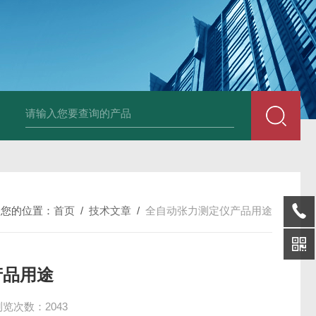
张力测定仪样品杯玻璃杯
酸值测定仪中和液萃取液
微水仪电解液
S
您的位置：
首页
/
技术文章
/
全自动张力测定仪产品用途
产品用途
浏览次数：2043